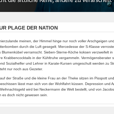
UR PLAGE DER NATION
ierzulande meinen, der Himmel hinge nur noch voller Arschgeigen und
terbomben durch die Luft gesegelt. Mercedesse der S-Klasse verrost
ls Blumenkübel verramscht. Sieben-Sterne-Köche koksen verzweifelt in i
hre Krabbencocktails in der Kühltruhe vergammeln. Vermögensberater s
rend Sozialhelfer und Lehrer in Karate-Kursen umgeschult werden zu St
steht nur noch aus Gezeter.
auf der Straße und die kleine Frau an der Theke sitzen im Pisspott u
 beschissen lässt man sich von der Wohlfahrt küssen. Depression und 
 Weihnachtsgeld wird bei Neckermann die Welt bestellt, und von Jac
 es doch nicht gewesen sein.