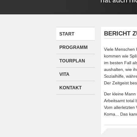
BERICHT Z
START
PROGRAMM
Viele Menschen h
kommen wie Split
TOURPLAN
im besten Fall a
aushalten, wie i
VITA
Sozialhilfe, wäh
Der Zeitgeist be
KONTAKT
Der kleine Mann 
Arbeitsamt total
Vom allerletzten
Koma... Das kann